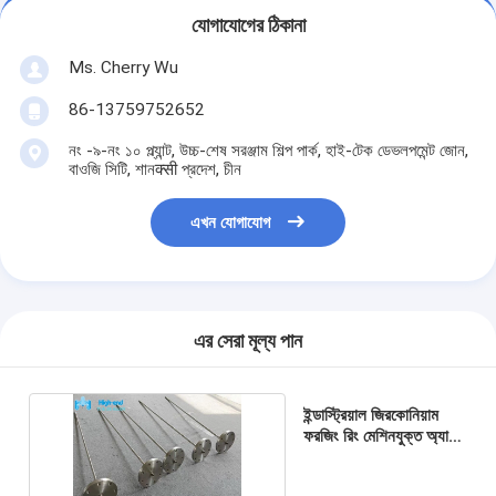
যোগাযোগের ঠিকানা
Ms. Cherry Wu
86-13759752652
নং -৯-নং ১০ প্ল্যান্ট, উচ্চ-শেষ সরঞ্জাম শিল্প পার্ক, হাই-টেক ডেভলপমেন্ট জোন,
বাওজি সিটি, শানक्सी প্রদেশ, চীন
এখন যোগাযোগ
এর সেরা মূল্য পান
ইন্ডাস্ট্রিয়াল জিরকোনিয়াম
ফরজিং রিং মেশিনযুক্ত অ্যালয়
ASTM B493