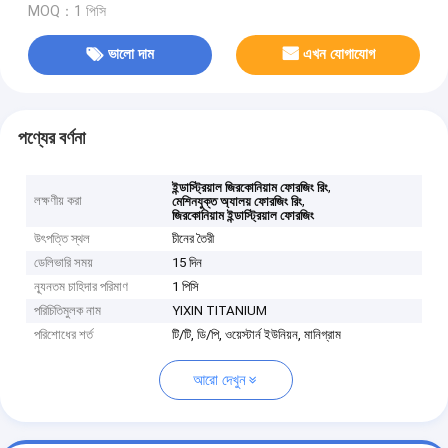
MOQ：1 পিসি
ভালো দাম
এখন যোগাযোগ
পণ্যের বর্ণনা
,
ইন্ডাস্ট্রিয়াল জিরকোনিয়াম ফোরজিং রিং
লক্ষণীয় করা
,
মেশিনযুক্ত অ্যালয় ফোরজিং রিং
জিরকোনিয়াম ইন্ডাস্ট্রিয়াল ফোরজিং
উৎপত্তি স্থল
চীনের তৈরী
ডেলিভারি সময়
15 দিন
ন্যূনতম চাহিদার পরিমাণ
1 পিসি
পরিচিতিমুলক নাম
YIXIN TITANIUM
পরিশোধের শর্ত
টি/টি, ডি/পি, ওয়েস্টার্ন ইউনিয়ন, মানিগ্রাম
আরো দেখুন