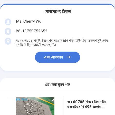
যোগাযোগের ঠিকানা
Ms. Cherry Wu
86-13759752652
নং -৯-নং ১০ প্ল্যান্ট, উচ্চ-শেষ সরঞ্জাম শিল্প পার্ক, হাই-টেক ডেভলপমেন্ট জোন,
বাওজি সিটি, শানक्सी প্রদেশ, চীন
এখন যোগাযোগ
এর সেরা মূল্য পান
আর 60705 জিরকোনিয়াম রিং
এএসটিএম বি 493 এলোয় রিং
235HB 414 মিমি