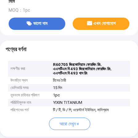
মিমি
MOQ：1pc
ভালো দাম
এখন যোগাযোগ
পণ্যের বর্ণনা
,
R60705 জিরকোনিয়াম ফোরজিং রিং
লক্ষণীয় করা
,
এএসটিএম বি 493 জিরকোনিয়াম ফোরজিং রিং
এএসটিএম বি 493 খাদ রিং
উৎপত্তি স্থল
চীনের তৈরী
ডেলিভারি সময়
15 দিন
ন্যূনতম চাহিদার পরিমাণ
1pc
পরিচিতিমুলক নাম
YIXIN TITANIUM
পরিশোধের শর্ত
টি / টি, ডি / পি, ওয়েস্টার্ন ইউনিয়ন, মানিগ্রাম
আরো দেখুন