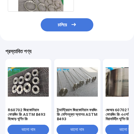
চালিয়ে
প্রস্তাবিত পণ্য
R60702 জিরকোনিয়াম
ইন্ডাস্ট্রিয়াল জিরকোনিয়াম ফরজিং
জেআর 60702 জিরকো
ফোরজিং রিং ASTM B493
রিং মেশিনযুক্ত অ্যালয় ASTM
ফোরজিং রিং এএসটিএ
বিজোড় ঘূর্ণিত রিং
B493
বিরামবিহীন ঘূর্ণিত রিংগুল
ভালো দাম
ভালো দাম
ভালো দাম