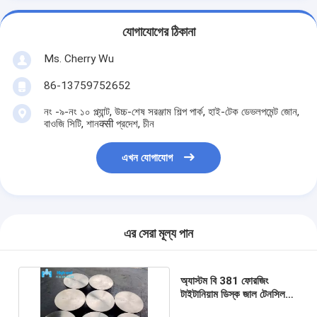
যোগাযোগের ঠিকানা
Ms. Cherry Wu
86-13759752652
নং -৯-নং ১০ প্ল্যান্ট, উচ্চ-শেষ সরঞ্জাম শিল্প পার্ক, হাই-টেক ডেভলপমেন্ট জোন,
বাওজি সিটি, শানक्सी প্রদেশ, চীন
এখন যোগাযোগ
এর সেরা মূল্য পান
অ্যাস্টম বি 381 ফোরজিং
টাইটানিয়াম ডিস্ক জাল টেনসিল
স্ট্রেন্থ জিআর 2 196.85 মিমি