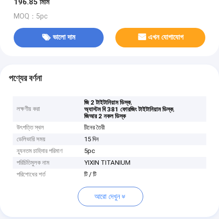
196.85 মিমি
MOQ：5pc
ভালো দাম
এখন যোগাযোগ
পণ্যের বর্ণনা
,
জি 2 টাইটানিয়াম ডিস্ক
লক্ষণীয় করা
,
অ্যাস্টম বি 381 ফোরজিং টাইটানিয়াম ডিস্ক
জিআর 2 নকল ডিস্ক
উৎপত্তি স্থল
চীনের তৈরী
ডেলিভারি সময়
15 দিন
ন্যূনতম চাহিদার পরিমাণ
5pc
পরিচিতিমুলক নাম
YIXIN TITANIUM
পরিশোধের শর্ত
টি / টি
আরো দেখুন