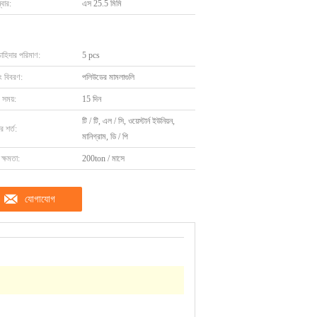
বার:
এস 25.5 মিমি
চাহিদার পরিমাণ:
5 pcs
ং বিবরণ:
পলিউডের মামলাগুলি
 সময়:
15 দিন
টি / টি, এল / সি, ওয়েস্টার্ন ইউনিয়ন,
 শর্ত:
মানিগ্রাম, ডি / পি
ক্ষমতা:
200ton / মাসে
যোগাযোগ