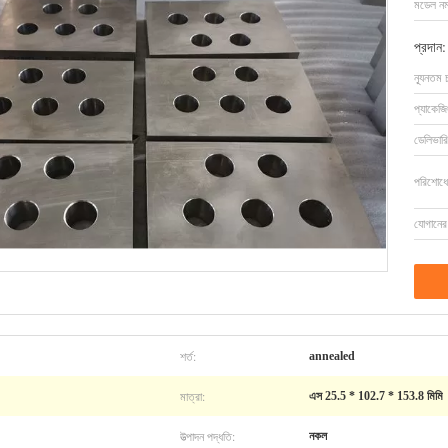
মডেল নম্
প্রদান:
ন্যূনতম 
প্যাকেজি
ডেলিভারি
পরিশোধের
যোগানের 
শর্ত:
annealed
মাত্রা:
এস 25.5 * 102.7 * 153.8 মিমি
উত্পাদন পদ্ধতি:
নকল