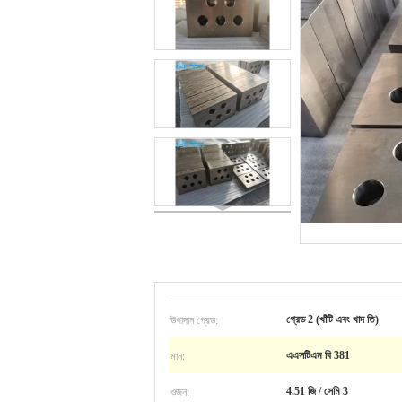
উপাদান গ্রেড:
গ্রেড 2 (খাঁটি এবং খাদ তি)
মান:
এএসটিএম বি 381
ওজন:
4.51 জি / সেমি 3