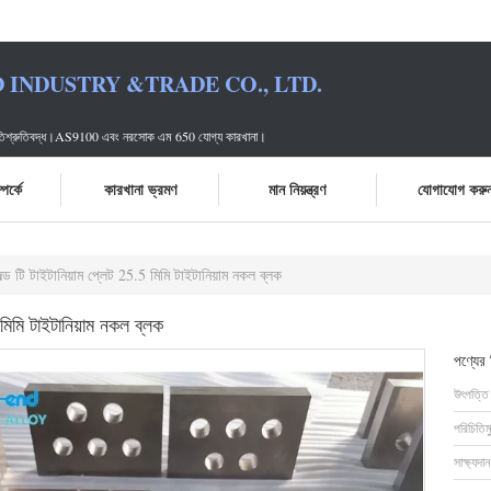
 INDUSTRY &TRADE CO., LTD.
্রতিশ্রুতিবদ্ধ।AS9100 এবং নরসোক এম 650 যোগ্য কারখানা।
পর্কে
কারখানা ভ্রমণ
মান নিয়ন্ত্রণ
যোগাযোগ করু
ল্ড টি টাইটানিয়াম প্লেট 25.5 মিমি টাইটানিয়াম নকল ব্লক
 মিমি টাইটানিয়াম নকল ব্লক
পণ্যের
উৎপত্তি
পরিচিতিম
সাক্ষ্যদান