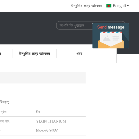
উদ্ধৃতির জন্য আবেদন
Bengali
ন
উদ্ধৃতির জন্য আবেদন
খবর
 বিবরণ:
 স্থল:
চীন
ুলক নাম:
YIXIN TITANIUM
:
Norsork M650