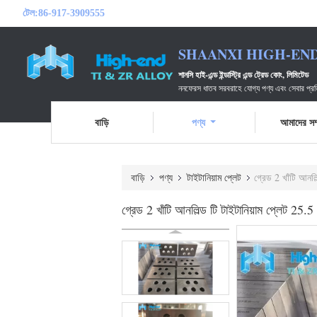
টেল:
86-917-3909555
SHAANXI HIGH-END
শানসি হাই-এন্ড ইন্ডাস্ট্রি এন্ড ট্রেড কোং, লিমিটেড
ননফেরস ধাতব সরবরাহে যোগ্য পণ্য এবং সেবার প
বাড়ি
পণ্য
আমাদের সম্
বাড়ি
পণ্য
টাইটানিয়াম প্লেট
গ্রেড 2 খাঁটি আনলি
গ্রেড 2 খাঁটি আনলিল্ড টি টাইটানিয়াম প্লেট 25.5