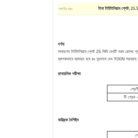
লক্ষণীয় করা:
টানা টাইটানিয়াম প্লেট
25.5 
,
বর্ণনা
সাধারণত টাইটানিয়াম প্লেট 25 মিমি বেধটি গরম রোলড প্রক
ব্যাপকভাবে ব্যবহৃত হবে in ন্যূনতম বেধ YIXIN সরবরাহ ক
রাসায়নিক পরীক্ষা
শ্রেণ
টি গ্রেড
যান্ত্রিক বৈশিষ্ট্য
শ্